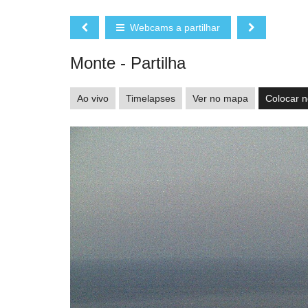
Webcams a partilhar
Monte - Partilha
Ao vivo
Timelapses
Ver no mapa
Colocar n