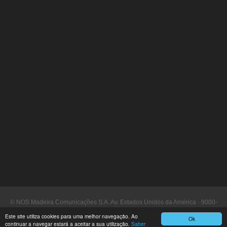
© NOS Madeira Comunicações S.A. Av. Estados Unidos da América · 9000-
090 Funchal
Este site utiliza cookies para uma melhor navegação. Ao
Ok
continuar a navegar estará a aceitar a sua utilização.
Saber
Assistência a Clientes: 16 130 ·
www.nosmadeira.pt