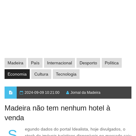
Madeira
País
Internacional
Desporto
Política
Economia
Cultura
Tecnologia
2024-09-09 10:21:00
Jornal da Madeira
Madeira não tem nenhum hotel à
venda
Segundo dados do portal Idealista, hoje divulgados, o
stock de imóveis turísticos disponíveis no mercado caiu