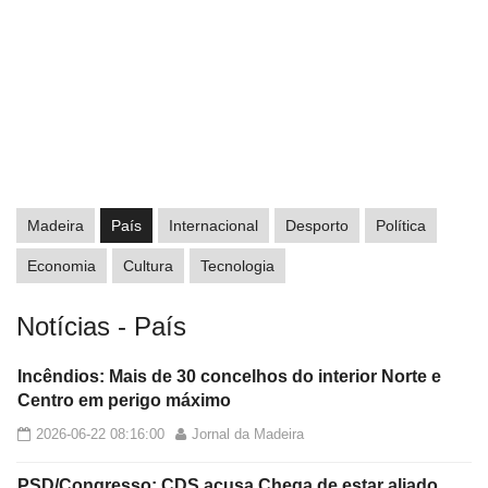
Madeira
País
Internacional
Desporto
Política
Economia
Cultura
Tecnologia
Notícias - País
Incêndios: Mais de 30 concelhos do interior Norte e
Centro em perigo máximo
2026-06-22 08:16:00
Jornal da Madeira
PSD/Congresso: CDS acusa Chega de estar aliado