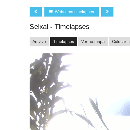
Webcams timelapses
Seixal - Timelapses
Ao vivo
Timelapses
Ver no mapa
Colocar n