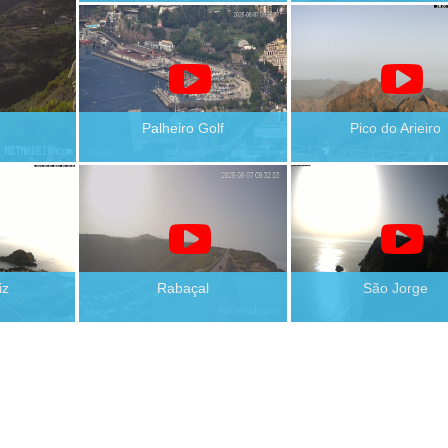
Palheiro Golf
Pico do Arieiro
iz
Rabaçal
São Jorge