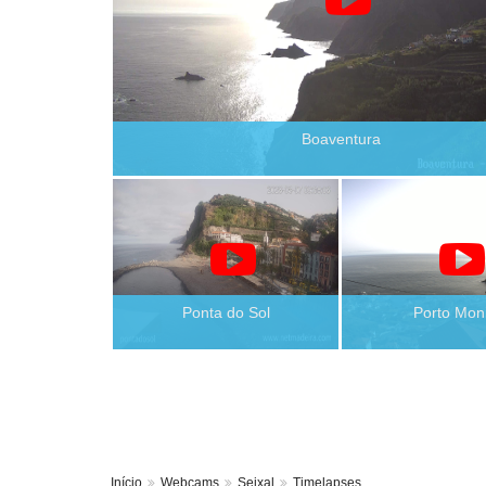
Boaventura
Ponta do Sol
Porto Mon
Início
Webcams
Seixal
Timelapses