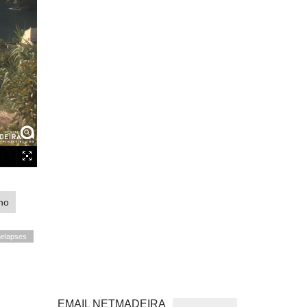
ho
elapses
EMAIL NETMADEIRA