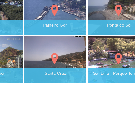
Palheiro Golf
Ponta do Sol
ava
Santa Cruz
Santana - Parque Tem