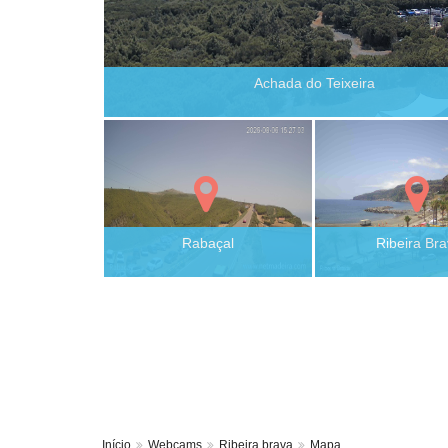
Achada do Teixeira
Rabaçal
Ribeira Br
Início
Webcams
Ribeira brava
Mapa