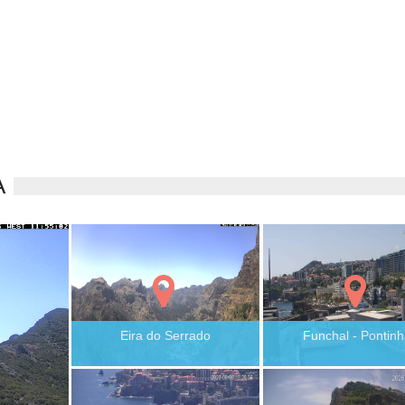
A
Eira do Serrado
Funchal - Pontin