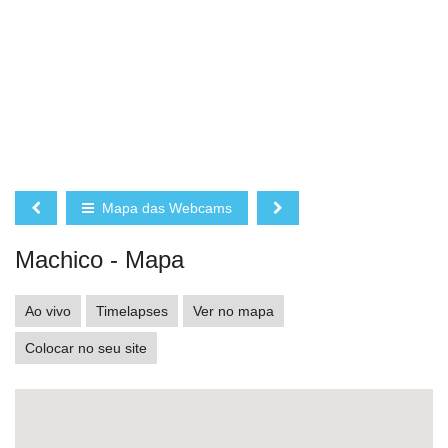
Mapa das Webcams
Machico - Mapa
Ao vivo
Timelapses
Ver no mapa
Colocar no seu site