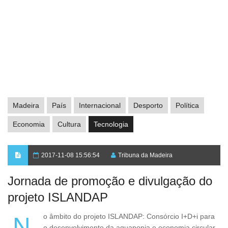
Madeira
País
Internacional
Desporto
Política
Economia
Cultura
Tecnologia
2017-11-08 15:56:54
Tribuna da Madeira
Jornada de promoção e divulgação do
projeto ISLANDAP
No âmbito do projeto ISLANDAP: Consórcio I+D+i para
o desenvolvimento da aquaponia e economia circular