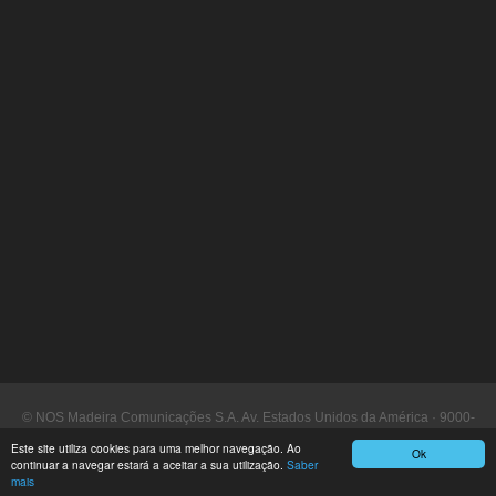
© NOS Madeira Comunicações S.A. Av. Estados Unidos da América · 9000-
090 Funchal
Este site utiliza cookies para uma melhor navegação. Ao
Ok
continuar a navegar estará a aceitar a sua utilização.
Saber
Assistência a Clientes: 16 130 ·
www.nosmadeira.pt
mais