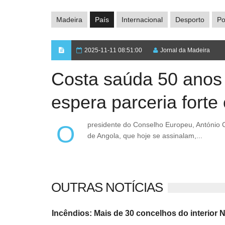
Madeira
País
Internacional
Desporto
Po
2025-11-11 08:51:00
Jornal da Madeira
Costa saúda 50 anos
espera parceria fort
O presidente do Conselho Europeu, António Costa, congratulou-se com o “marco histórico” dos 50 anos da independência
de Angola, que hoje se assinalam,...
OUTRAS NOTÍCIAS
Incêndios: Mais de 30 concelhos do interior