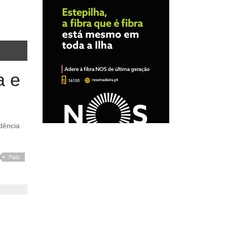
a e
País