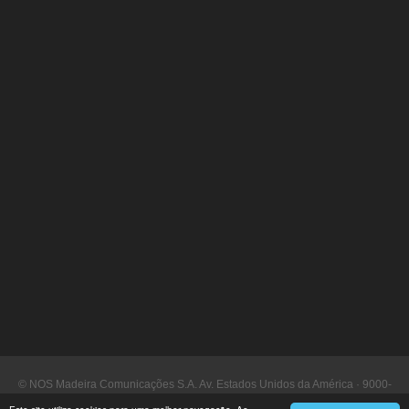
© NOS Madeira Comunicações S.A. Av. Estados Unidos da América · 9000-
090 Funchal