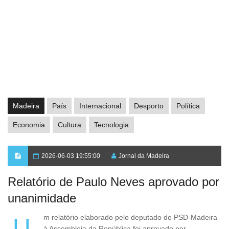
Madeira
País
Internacional
Desporto
Política
Economia
Cultura
Tecnologia
2026-06-03 19:55:00
Jornal da Madeira
Relatório de Paulo Neves aprovado por
unanimidade
Um relatório elaborado pelo deputado do PSD-Madeira
à Assembleia da República foi aprovado por