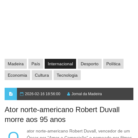
Madeira
País
Internacional
Desporto
Política
Economia
Cultura
Tecnologia
2026-02-16 18:56:00
Jornal da Madeira
Ator norte-americano Robert Duvall
morre aos 95 anos
O ator norte-americano Robert Duvall, vencedor de um
Óscar por “Amor e Compaixão” e nomeado por filmes