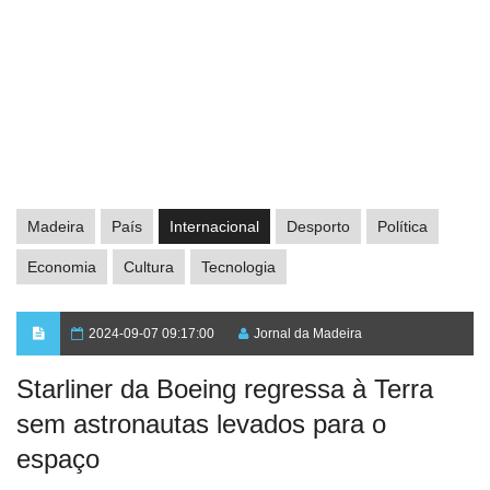
Madeira
País
Internacional
Desporto
Política
Economia
Cultura
Tecnologia
2024-09-07 09:17:00
Jornal da Madeira
Starliner da Boeing regressa à Terra
sem astronautas levados para o
espaço