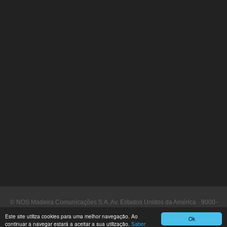
© NOS Madeira Comunicações S.A. Av. Estados Unidos da América · 9000-
090 Funchal
Este site utiliza cookies para uma melhor navegação. Ao
Ok
continuar a navegar estará a aceitar a sua utilização.
Saber
Assistência a Clientes: 16 130 ·
www.nosmadeira.pt