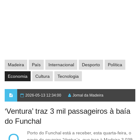
Madeira
País
Internacional
Desporto
Política
Economia
Cultura
Tecnologia
2026-05-13 12:34:00
Jornal da Madeira
‘Ventura’ traz 3 mil passageiros à baía
do Funchal
O Porto do Funchal está a receber, esta quarta-feira, o
navio de cruzeiro ‘Ventur’a, que traz à Madeira 3.039