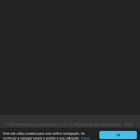
© NOS Madeira Comunicações S.A. Av. Estados Unidos da América · 9000-
090 Funchal
Este site utiliza cookies para uma melhor navegação. Ao
Ok
continuar a navegar estará a aceitar a sua utilização.
Saber
Assistência a Clientes: 16 130 ·
www.nosmadeira.pt