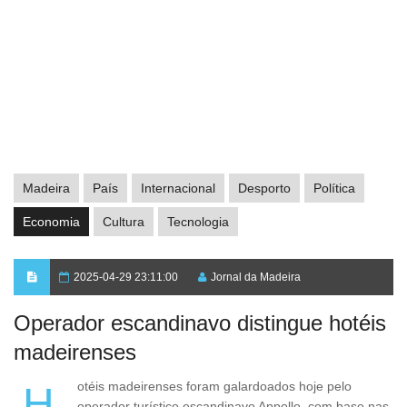
Madeira
País
Internacional
Desporto
Política
Economia
Cultura
Tecnologia
2025-04-29 23:11:00
Jornal da Madeira
Operador escandinavo distingue hotéis
madeirenses
Hotéis madeirenses foram galardoados hoje pelo
operador turístico escandinavo Appollo, com base nas