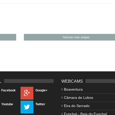
Notícias mais antigas
L
WEBCAMS
Boaventura
Facebook
Google+
Câmara de Lobos
Youtube
Twitter
Eira do Serrado
Funchal - Baia do Funchal