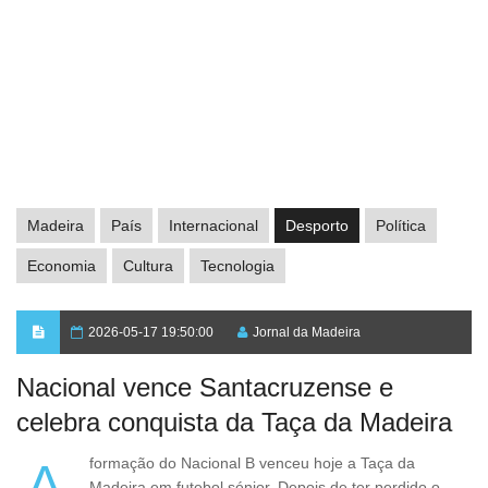
Madeira
País
Internacional
Desporto
Política
Economia
Cultura
Tecnologia
2026-05-17 19:50:00
Jornal da Madeira
Nacional vence Santacruzense e
celebra conquista da Taça da Madeira
A formação do Nacional B venceu hoje a Taça da
Madeira em futebol sénior. Depois de ter perdido o