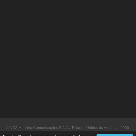
© NOS Madeira Comunicações S.A. Av. Estados Unidos da América · 9000-
090 Funchal