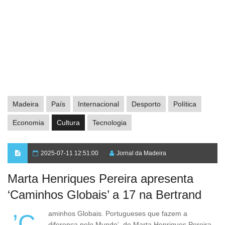
Madeira
País
Internacional
Desporto
Política
Economia
Cultura
Tecnologia
2025-07-11 12:51:00
Jornal da Madeira
Marta Henriques Pereira apresenta
‘Caminhos Globais’ a 17 na Bertrand
’Caminhos Globais. Portugueses que fazem a
diferença pelo Mundo’, de Marta Henriques Pereira,