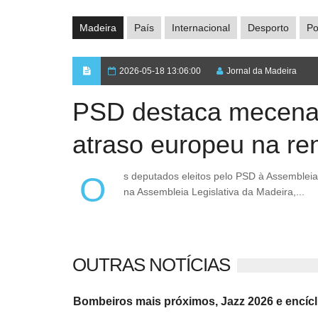
Madeira
País
Internacional
Desporto
Po
2026-05-18 13:06:00
Jornal da Madeira
PSD destaca mecenato
atraso europeu na re
Os deputados eleitos pelo PSD à Assembleia da República reuniram-se hoje com a direção do grupo parlamentar do PSD
na Assembleia Legislativa da Madeira,...
OUTRAS NOTÍCIAS
Bombeiros mais próximos, Jazz 2026 e encícl