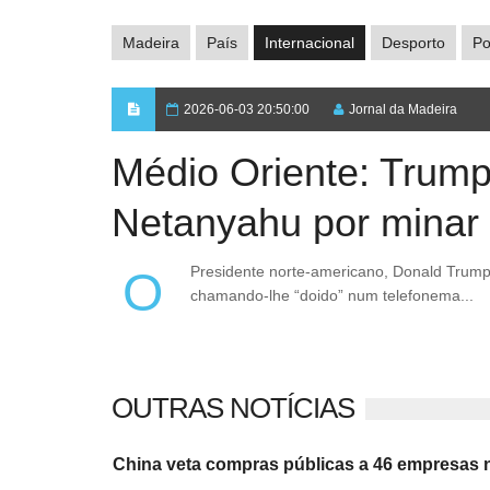
Madeira
País
Internacional
Desporto
Po
2026-06-03 20:50:00
Jornal da Madeira
Médio Oriente: Trump
Netanyahu por minar
O Presidente norte-americano, Donald Trump, admitiu hoje ter criticado o primeiro-ministro israelita, Benjamin Netanyahu,
chamando-lhe “doido” num telefonema...
OUTRAS NOTÍCIAS
China veta compras públicas a 46 empresas 