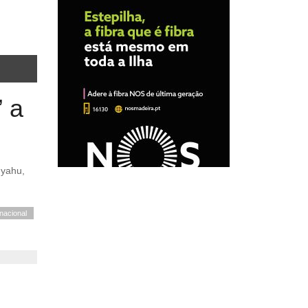
” a
rnacional