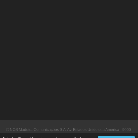
© NOS Madeira Comunicações S.A. Av. Estados Unidos da América · 9000-
090 Funchal